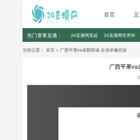
首页
足
热门赛事直播：
24直播网英超
24直播网世界杯
24直播网意甲
24直播网法甲
当前位置：
首页
>
广西平果vs成都蓉城 全场录像回放
广西平果vs
2