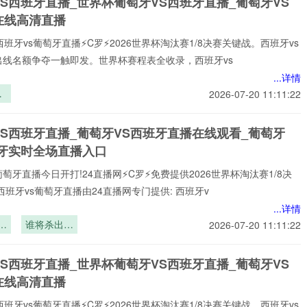
S西班牙直播_世界杯葡萄牙VS西班牙直播_葡萄牙VS
在线高清直播
西班牙vs葡萄牙直播⚡️C罗⚡️2026世界杯淘汰赛1/8决赛关键战。西班牙vs
出线名额争夺一触即发。世界杯赛程表全收录，西班牙vs
...详情
园
2026-07-20 11:11:22
墨
掀
VS西班牙直播_葡萄牙VS西班牙直播在线观看_葡萄牙
嘉
班牙实时全场直播入口
葡萄牙直播今日开打!24直播网⚡️C罗⚡️免费提供2026世界杯淘汰赛1/8决
西班牙vs葡萄牙直播由24直播网专门提供: 西班牙v
...详情
：
谁将杀出死
2026-07-20 11:11:22
德
亡之组？
维
S西班牙直播_世界杯葡萄牙VS西班牙直播_葡萄牙VS
在线高清直播
西班牙vs葡萄牙直播⚡️C罗⚡️2026世界杯淘汰赛1/8决赛关键战。西班牙vs