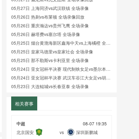
05月27日 上海同济vs武汉联镇 全场录像
05月26日 热刺vs布莱顿 全场录像回放
05月26日 重庆瀚达vs贵州飞鹰 全场录像
05月26日 赫塔费vs塞尔塔 全场录像
05月25日 烟台黄渤海新区鑫海中天vs上海橘橙 全场
录像
05月25日 皇家马德里vs皇家社会 全场录像
05月25日 那不勒斯vs卡利亚里 全场录像
05月24日 亚女冠杯半决赛 现代制铁女足vs墨尔本城
女足 全场录像
05月24日 亚女冠杯半决赛 武汉车谷江大女足vs胡志
明市女足 全场录像回放
05月23日 大连鲲城vs长春亚泰 全场录像
05月23日 重庆铜梁龙vs河南 全场录像回放
相关赛事
05月23日 水晶宫vs狼队 全场录像回放
05月22日 延边龙鼎vs青岛西海岸 全场录像
05月22日 广西平果vs成都蓉城 全场录像
中超
08-07 19:35
05月22日 亚女冠杯半决赛 现代制铁女足vs墨尔本城
北京国安
深圳新鹏城
vs
女足 全场录像回放
05月21日 国际米兰vs拉齐奥 全场录像