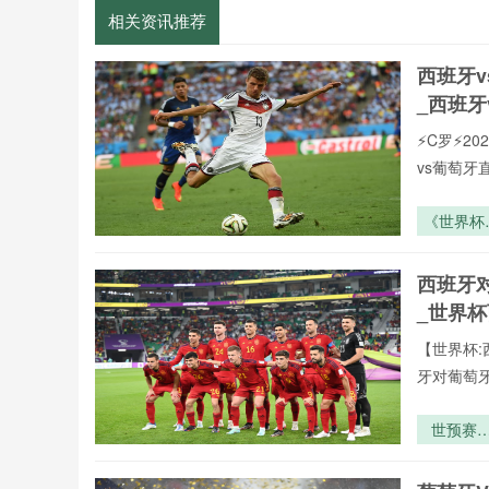
相关资讯推荐
西班牙
_西班牙
⚡️C罗⚡
vs葡萄
《世界杯
权风暴：
亿盗播帝
西班牙
的覆灭与
_世界
战》
【世界杯:
牙对葡萄
世预赛
规：第四
人名额