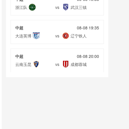
浙江队
武汉三镇
vs
中超
08-08 19:35
大连英博
辽宁铁人
vs
中超
08-08 20:00
云南玉昆
成都蓉城
vs
中甲
08-08 20:00
定南赣联
大连鲲城
vs
巴西甲
08-09 03:00
格雷米奥
圣保罗
vs