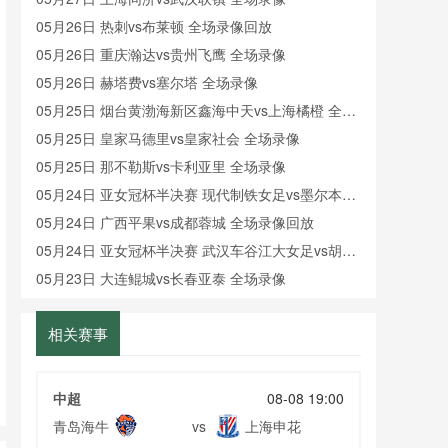
05月26日 热刺vs布莱顿 全场录像回放
05月26日 重庆瀚达vs贵州飞鹰 全场录像
05月26日 赫塔费vs塞尔塔 全场录像
05月25日 烟台黄渤海新区鑫海中天vs上海橘橙 全场
录像
05月25日 皇家马德里vs皇家社会 全场录像
05月25日 那不勒斯vs卡利亚里 全场录像
05月24日 亚女冠杯半决赛 现代制铁女足vs墨尔本城
女足 全场录像
05月24日 广西平果vs成都蓉城 全场录像回放
05月24日 亚女冠杯半决赛 武汉车谷江大女足vs胡志
明市女足 全场录像回放
05月23日 大连鲲城vs长春亚泰 全场录像
05月23日 重庆铜梁龙vs河南 全场录像回放
相关赛事
05月23日 水晶宫vs狼队 全场录像回放
05月22日 延边龙鼎vs青岛西海岸 全场录像
05月22日 广西平果vs成都蓉城 全场录像
中超
08-08 19:00
05月22日 亚女冠杯半决赛 现代制铁女足vs墨尔本城
青岛海牛
上海申花
vs
女足 全场录像回放
05月21日 国际米兰vs拉齐奥 全场录像