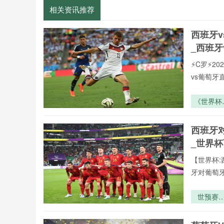
相关资讯推荐
西班牙
_西班牙
⚡️C罗⚡
vs葡萄
《世界杯
权风暴：
亿盗播帝
西班牙
的覆灭与
_世界
战》
【世界杯:
牙对葡萄
世预赛
规：第四
人名额