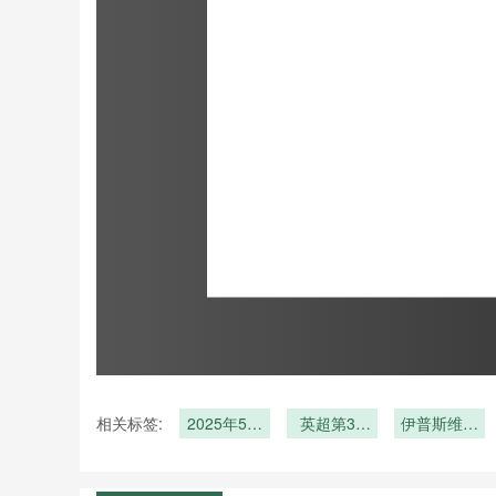
相关标签:
2025年5月
英超第38
伊普斯维奇
26日
轮
vs西汉姆联