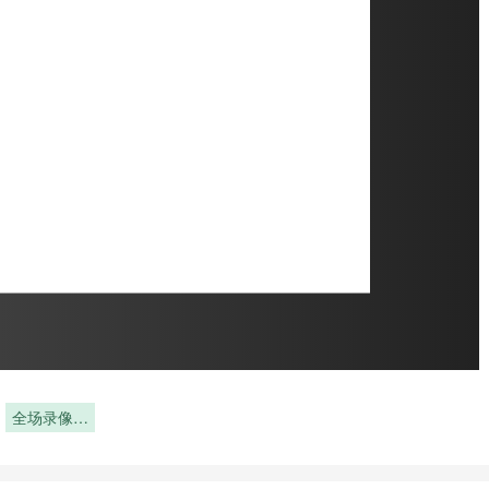
全场录像回
放