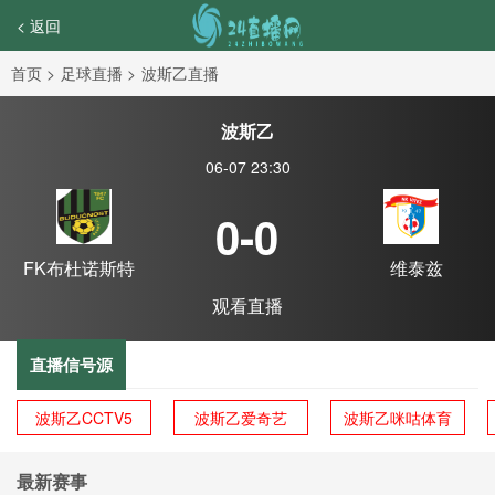
< 返回
首页
>
足球直播
>
波斯乙直播
波斯乙
06-07 23:30
0-0
FK布杜诺斯特
维泰兹
观看直播
直播信号源
波斯乙CCTV5
波斯乙爱奇艺
波斯乙咪咕体育
最新赛事