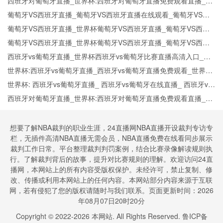
班牙vs葡萄牙预测分析直播
西班牙对葡萄牙直播_世界杯:西班牙对葡萄牙直播免费观看直播_世
界杯西班牙对葡萄牙直播在线观看高清无插件
葡萄牙VS西班牙直播_葡萄牙VS西班牙直播在线观看_葡萄牙VS西
班牙实时全场直播入口
葡萄牙VS西班牙直播_世界杯葡萄牙VS西班牙直播_葡萄牙VS西班
牙在线高清直播
葡萄牙VS西班牙直播_世界杯葡萄牙VS西班牙直播_葡萄牙VS西班
牙在线高清直播
西班牙vs葡萄牙直播_世界杯西班牙vs葡萄牙比赛直播高清入口_西
班牙vs葡萄牙预测分析直播
世界杯:西班牙vs葡萄牙直播_西班牙vs葡萄牙直播免费观看_世界杯
今日西班牙vs葡萄牙直播在线观看高清视频直播
世界杯: 西班牙vs葡萄牙直播_ 西班牙vs葡萄牙在线直播_ 西班牙vs
葡萄牙CCTV5直播入口-24直播网
西班牙对葡萄牙直播_世界杯:西班牙对葡萄牙直播免费观看直播_世
界杯西班牙对葡萄牙直播在线观看高清无插件
想要了解NBA裁判的职业生涯，24直播网NBA直播开设裁判专访专
栏，无插件高清NBA直播无需会员，NBA直播免费在线看同步展示
裁判工作日常。平台整理裁判判罚案例，结合比赛录像解读规则执
行。了解裁判背后的故事，提升对比赛规则的理解。欢迎访问24直
播网，本网站上的所有内容受版权保护。未经许可，禁止复制、修
改、传播或利用本网站上的任何内容。本网站部分内容来源于互联
网，若有侵犯了您的版权请随时与我们联系。页面更新时间：2026
年08月07日20时20分
Copyright © 2022-
2026
本网站. All Rights Reserved.
鲁ICP备